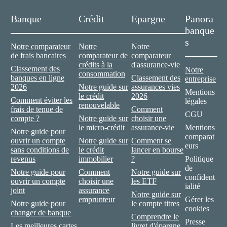
Banque
Crédit
Epargne
Panora
banque
s
Notre comparateur
Notre
Notre
de frais bancaires
comparateur de
comparateur
crédits à la
d'assurance-vie
Classement des
Notre
consommation
banques en ligne
Classement des
entreprise
2026
Notre guide sur
assurances vies
Mentions
le crédit
2026
Comment éviter les
légales
renouvelable
frais de tenue de
Comment
CGU
compte ?
Notre guide sur
choisir une
le micro-crédit
assurance-vie
Mentions
Notre guide pour
comparat
ouvrir un compte
Notre guide sur
Comment se
eurs
sans conditions de
le crédit
lancer en bourse
revenus
immobilier
?
Politique
de
Notre guide pour
Comment
Notre guide sur
confident
ouvrir un compte
choisir une
les ETF
ialité
joint
assurance
Notre guide sur
emprunteur
Gérer les
Notre guide pour
le compte titres
cookies
changer de banque
Comprendre le
Presse
Les meilleures cartes
livret d'épargne