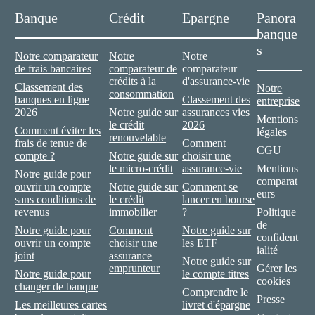
Banque
Crédit
Epargne
Panora
banque
s
Notre comparateur
Notre
Notre
de frais bancaires
comparateur de
comparateur
crédits à la
d'assurance-vie
Classement des
Notre
consommation
banques en ligne
Classement des
entreprise
2026
Notre guide sur
assurances vies
Mentions
le crédit
2026
Comment éviter les
légales
renouvelable
frais de tenue de
Comment
CGU
compte ?
Notre guide sur
choisir une
le micro-crédit
assurance-vie
Mentions
Notre guide pour
comparat
ouvrir un compte
Notre guide sur
Comment se
eurs
sans conditions de
le crédit
lancer en bourse
revenus
immobilier
?
Politique
de
Notre guide pour
Comment
Notre guide sur
confident
ouvrir un compte
choisir une
les ETF
ialité
joint
assurance
Notre guide sur
emprunteur
Gérer les
Notre guide pour
le compte titres
cookies
changer de banque
Comprendre le
Presse
Les meilleures cartes
livret d'épargne