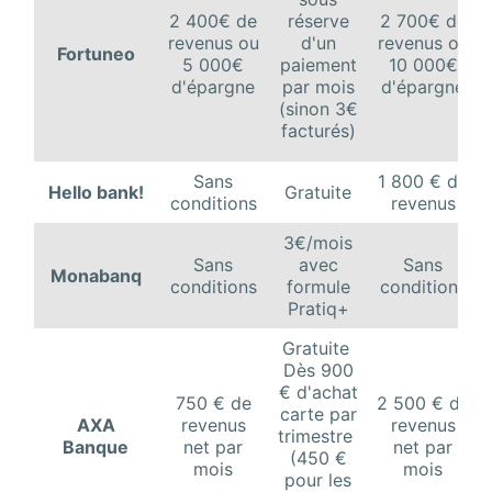
2 400€ de
réserve
2 700€ de
revenus ou
d'un
revenus ou
Fortuneo
5 000€
paiement
10 000€
d'épargne
par mois
d'épargne
(sinon 3€
facturés)
Sans
1 800 € de
Hello bank!
Gratuite
conditions
revenus
3€/mois
Sans
avec
Sans
Monabanq
conditions
formule
conditions
Pratiq+
Gratuite
Dès 900
€ d'achat
750 € de
2 500 € de
carte par
AXA
revenus
revenus
trimestre
Banque
net par
net par
(450 €
mois
mois
pour les