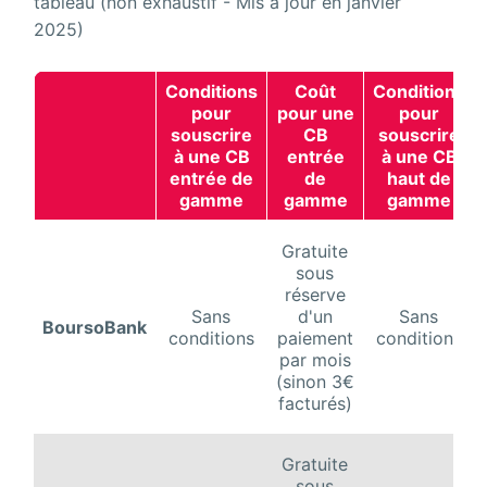
tableau (non exhaustif - Mis à jour en janvier
2025)
Conditions
Coût
Conditions
pour
pour une
pour
souscrire
CB
souscrire
à une CB
entrée
à une CB
entrée de
de
haut de
gamme
gamme
gamme
Gratuite
sous
réserve
Sans
d'un
Sans
BoursoBank
conditions
paiement
conditions
par mois
(sinon 3€
facturés)
Gratuite
sous