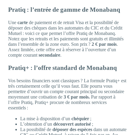
Pratiq : l’entrée de gamme de Monabanq
Une
carte
de paiement et de retrait Visa et la possibilité de
déposer des chèques dans les automates du CIC et du Crédit
Mutuel : voici ce que permet l’offre Pratiq de Monabanq.
Notez que les retraits et les paiements sont gratuits et illimités
dans l’ensemble de la zone euro. Son prix ?
2 € par mois
.
Assez limitée, cette offre est à réserver à l’ouverture d’un
compte courant
secondaire
.
Pratiq+ : l’offre standard de Monabanq
Vos besoins financiers sont classiques ? La formule Pratiq+ est
très certainement celle qu’il vous faut. Elle pourra vous
permettre d’ouvrir un compte courant principal ou secondaire
moyennant une cotisation de
3 € par mois.
Par rapport à
l’offre Pratiq, Pratiq+ procure de nombreux services
essentiels :
La mise à disposition d’un
chéquier
;
L’obtention d’un
découvert autorisé
;
La possibilité de
déposer des espèces
dans un automate
CIC ou Crédit Mutuel, à raison de 5 fois par an. Au-