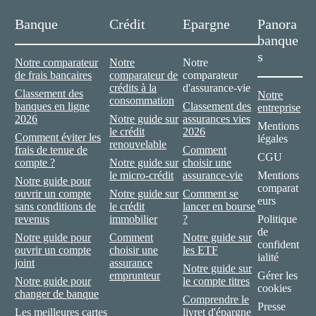
Banque
Crédit
Epargne
Panora
banque
s
Notre comparateur
Notre
Notre
de frais bancaires
comparateur de
comparateur
crédits à la
d'assurance-vie
Classement des
Notre
consommation
banques en ligne
Classement des
entreprise
2026
Notre guide sur
assurances vies
Mentions
le crédit
2026
Comment éviter les
légales
renouvelable
frais de tenue de
Comment
CGU
compte ?
Notre guide sur
choisir une
le micro-crédit
assurance-vie
Mentions
Notre guide pour
comparat
ouvrir un compte
Notre guide sur
Comment se
eurs
sans conditions de
le crédit
lancer en bourse
revenus
immobilier
?
Politique
de
Notre guide pour
Comment
Notre guide sur
confident
ouvrir un compte
choisir une
les ETF
ialité
joint
assurance
Notre guide sur
emprunteur
Gérer les
Notre guide pour
le compte titres
cookies
changer de banque
Comprendre le
Presse
Les meilleures cartes
livret d'épargne