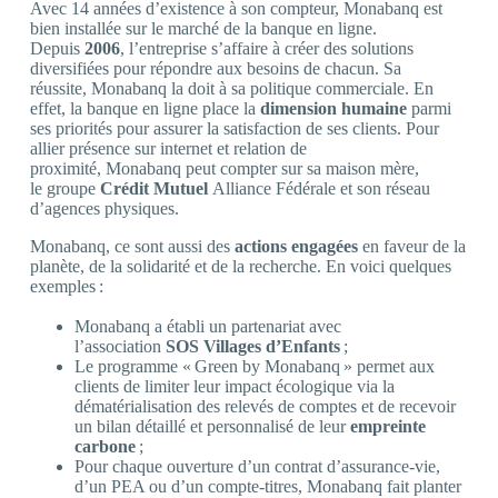
Avec 14 années d’existence à son compteur, Monabanq est
bien installée sur le marché de la banque en ligne.
Depuis
2006
, l’entreprise s’affaire à créer des solutions
diversifiées pour répondre aux besoins de chacun. Sa
réussite, Monabanq la doit à sa politique commerciale. En
effet, la banque en ligne place la
dimension humaine
parmi
ses priorités pour assurer la satisfaction de ses clients. Pour
allier présence sur internet et relation de
proximité, Monabanq peut compter sur sa maison mère,
le groupe
Crédit Mutuel
Alliance Fédérale et son réseau
d’agences physiques.
Monabanq, ce sont aussi des
actions engagées
en faveur de la
planète, de la solidarité et de la recherche. En voici quelques
exemples :
Monabanq a établi un partenariat avec
l’association
SOS Villages d’Enfants
;
Le programme « Green by Monabanq » permet aux
clients de limiter leur impact écologique via la
dématérialisation des relevés de comptes et de recevoir
un bilan détaillé et personnalisé de leur
empreinte
carbone
;
Pour chaque ouverture d’un contrat d’assurance-vie,
d’un PEA ou d’un compte-titres, Monabanq fait planter