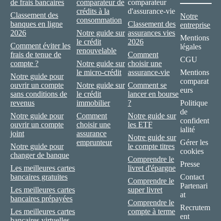
de frais bancaires
comparateur de
comparateur
crédits à la
d'assurance-vie
Classement des
Notre
consommation
banques en ligne
Classement des
entreprise
2026
Notre guide sur
assurances vies
Mentions
le crédit
2026
Comment éviter les
légales
renouvelable
frais de tenue de
Comment
CGU
compte ?
Notre guide sur
choisir une
le micro-crédit
assurance-vie
Mentions
Notre guide pour
comparat
ouvrir un compte
Notre guide sur
Comment se
eurs
sans conditions de
le crédit
lancer en bourse
revenus
immobilier
?
Politique
de
Notre guide pour
Comment
Notre guide sur
confident
ouvrir un compte
choisir une
les ETF
ialité
joint
assurance
Notre guide sur
emprunteur
Gérer les
Notre guide pour
le compte titres
cookies
changer de banque
Comprendre le
Presse
Les meilleures cartes
livret d'épargne
bancaires gratuites
Contact
Comprendre le
Partenari
Les meilleures cartes
super livret
at
bancaires prépayées
Comprendre le
Recrutem
Les meilleures cartes
compte à terme
ent
bancaires virtuelles