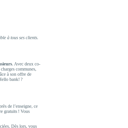
le à tous ses clients.
usieurs
. Avec deux co-
vos charges communes,
âce à son offre de
 Hello bank! ?
rès de l’enseigne, ce
re gratuits ! Vous
ciées. Dès lors, vous