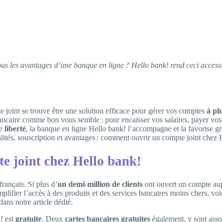
s les avantages d’une banque en ligne ? Hello bank! rend ceci accessib
 joint se trouve être une solution efficace pour gérer vos comptes
à pl
e bancaire comme bon vous semble : pour encaisser vos salaires, payer 
te
liberté
, la banque en ligne Hello bank! l’accompagne et la favorise gr
lités, souscription et avantages : comment ouvrir un compte joint chez
e joint chez Hello bank!
rançais. Si plus d’
un demi-million de clients
ont ouvert un compte aup
plifier l’accès à des produits et des services bancaires moins chers, voi
ans notre article dédié.
! est
gratuite
. Deux
cartes bancaires
gratuites
également, y sont asso