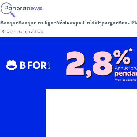
Banque
Banque en ligne
Néobanque
Crédit
Epargne
Bons Pl