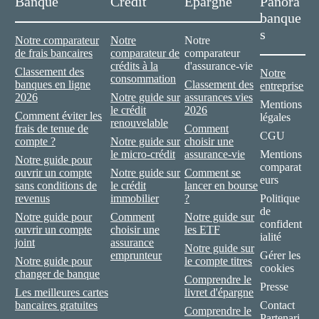
Banque
Crédit
Epargne
Panora
banque
s
Notre comparateur
Notre
Notre
de frais bancaires
comparateur de
comparateur
crédits à la
d'assurance-vie
Classement des
Notre
consommation
banques en ligne
Classement des
entreprise
2026
Notre guide sur
assurances vies
Mentions
le crédit
2026
Comment éviter les
légales
renouvelable
frais de tenue de
Comment
CGU
compte ?
Notre guide sur
choisir une
le micro-crédit
assurance-vie
Mentions
Notre guide pour
comparat
ouvrir un compte
Notre guide sur
Comment se
eurs
sans conditions de
le crédit
lancer en bourse
revenus
immobilier
?
Politique
de
Notre guide pour
Comment
Notre guide sur
confident
ouvrir un compte
choisir une
les ETF
ialité
joint
assurance
Notre guide sur
emprunteur
Gérer les
Notre guide pour
le compte titres
cookies
changer de banque
Comprendre le
Presse
Les meilleures cartes
livret d'épargne
bancaires gratuites
Contact
Comprendre le
Partenari