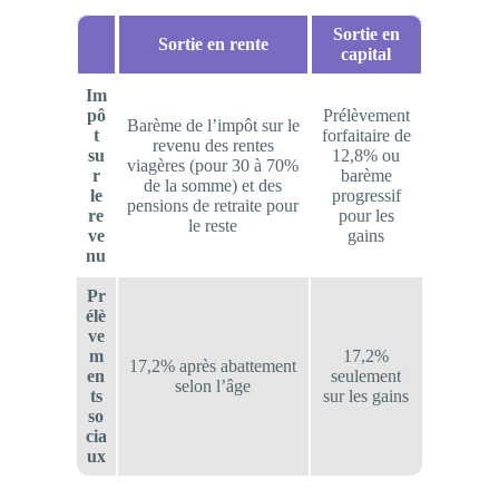
Sortie en
Sortie en rente
capital
Im
pô
Prélèvement
Barème de l’impôt sur le
t
forfaitaire de
revenu des rentes
su
12,8% ou
viagères (pour 30 à 70%
r
barème
de la somme) et des
le
progressif
pensions de retraite pour
re
pour les
le reste
ve
gains
nu
Pr
élè
ve
m
17,2%
17,2% après abattement
en
seulement
selon l’âge
ts
sur les gains
so
cia
ux