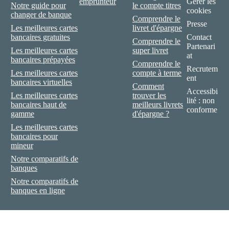
emprunteur
Gérer les
Notre guide pour
le compte titres
cookies
changer de banque
Comprendre le
Presse
Les meilleures cartes
livret d'épargne
bancaires gratuites
Contact
Comprendre le
Partenari
Les meilleures cartes
super livret
at
bancaires prépayées
Comprendre le
Recrutem
Les meilleures cartes
compte à terme
ent
bancaires virtuelles
Comment
Accessibi
Les meilleures cartes
trouver les
lité : non
bancaires haut de
meilleurs livrets
conforme
gamme
d'épargne ?
Les meilleures cartes
bancaires pour
mineur
Notre comparatifs de
banques
Notre comparatifs de
banques en ligne