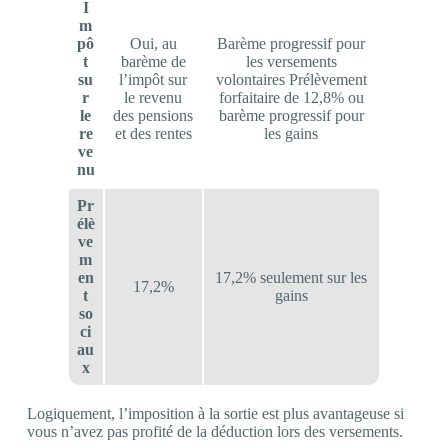
I
m
pô
Oui, au
Barème progressif pour
t
barème de
les versements
su
l’impôt sur
volontaires Prélèvement
r
le revenu
forfaitaire de 12,8% ou
le
des pensions
barème progressif pour
re
et des rentes
les gains
ve
nu
Pr
élè
ve
m
en
17,2% seulement sur les
17,2%
t
gains
so
ci
au
x
Logiquement, l’imposition à la sortie est plus avantageuse si
vous n’avez pas profité de la déduction lors des versements.