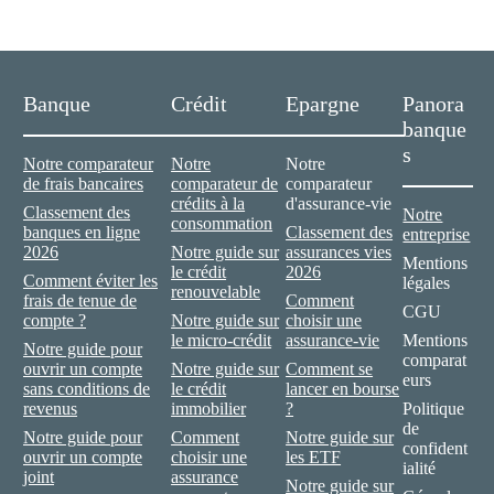
Banque
Crédit
Epargne
Panora
banque
s
Notre comparateur
Notre
Notre
de frais bancaires
comparateur de
comparateur
crédits à la
d'assurance-vie
Classement des
Notre
consommation
banques en ligne
Classement des
entreprise
2026
Notre guide sur
assurances vies
Mentions
le crédit
2026
Comment éviter les
légales
renouvelable
frais de tenue de
Comment
CGU
compte ?
Notre guide sur
choisir une
le micro-crédit
assurance-vie
Mentions
Notre guide pour
comparat
ouvrir un compte
Notre guide sur
Comment se
eurs
sans conditions de
le crédit
lancer en bourse
revenus
immobilier
?
Politique
de
Notre guide pour
Comment
Notre guide sur
confident
ouvrir un compte
choisir une
les ETF
ialité
joint
assurance
Notre guide sur