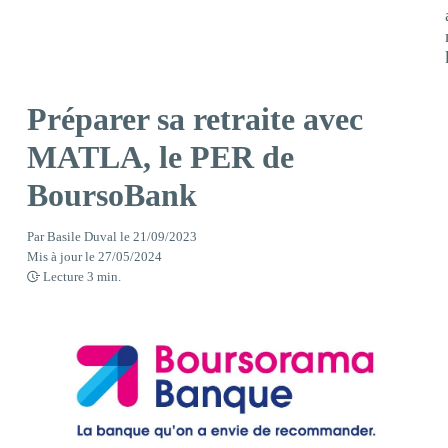
Préparer sa retraite avec
MATLA, le PER de
BoursoBank
Par
Basile Duval
le
21/09/2023
Mis à jour le
27/05/2024
Lecture
3
min.