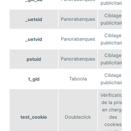
publicitaire
Ciblage
Panorabanques
_uetsid
publicitaire
Ciblage
Panorabanques
_uetvid
publicitaire
Ciblage
Panorabanques
pstuid
publicitaire
Ciblage
Taboola
t_gid
publicitaire
Vérification
de la prise
en charge
test_cookie
Doubleclick
des
cookies