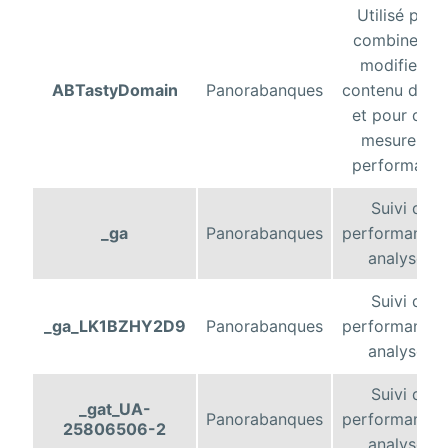
Utilisé pour
combiner o
modifier le
ABTastyDomain
Panorabanques
contenu du si
et pour de l
mesure de
performanc
Suivi de
_ga
Panorabanques
performance 
analyses
Suivi de
_ga_LK1BZHY2D9
Panorabanques
performance 
analyses
Suivi de
_gat_UA-
Panorabanques
performance 
25806506-2
analyses