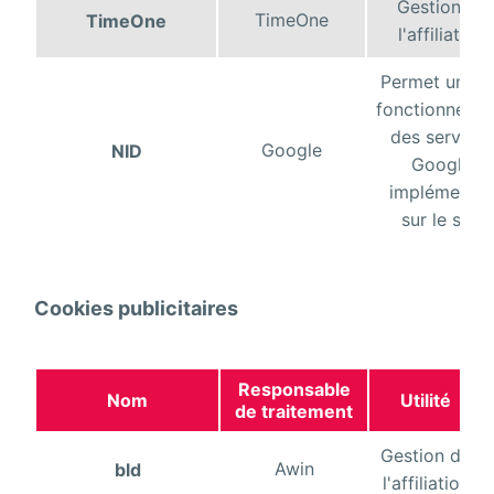
Gestion de
TimeOne
TimeOne
l'affiliation
Permet un bo
fonctionneme
des services
Google
NID
Google
implémenté
sur le site
Cookies publicitaires
Responsable
Nom
Utilité
de traitement
Gestion de
Awin
bld
l'affiliation