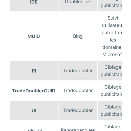
Doubleclick
IDE
publicitaire
Suivi
utilisateur
entre tous
Bing
MUID
les
domaines
Microsoft
Ciblage
Tradedoubler
PI
publicitaire
Ciblage
Tradedoubler
TradeDoublerGUID
publicitaire
Ciblage
Tradedoubler
UI
publicitaire
Ciblage
Panorabanques
_glc_au