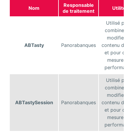
Responsable
Nom
Utilité
de traitement
Utilisé pour
combiner o
modifier le
ABTasty
Panorabanques
contenu du si
et pour de l
mesure de
performanc
Utilisé pour
combiner o
modifier le
ABTastySession
Panorabanques
contenu du si
et pour de l
mesure de
performanc