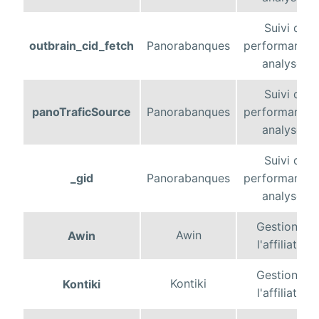
Suivi de
outbrain_cid_fetch
Panorabanques
performance 
analyses
Suivi de
panoTraficSource
Panorabanques
performance 
analyses
Suivi de
_gid
Panorabanques
performance 
analyses
Gestion de
Awin
Awin
l'affiliation
Gestion de
Kontiki
Kontiki
l'affiliation