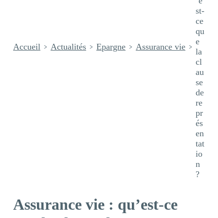
’e
st-
ce
qu
e
Accueil
Actualités
Epargne
Assurance vie
la
cl
au
se
de
re
pr
és
en
tat
io
n
?
Assurance vie : qu’est-ce