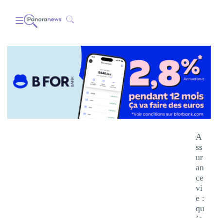
A
ss
ur
an
ce
vi
e :
qu