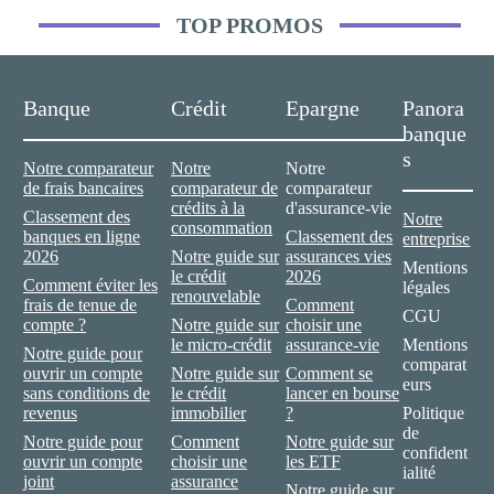
TOP PROMOS
Banque
Crédit
Epargne
Panora
banque
s
Notre comparateur
Notre
Notre
de frais bancaires
comparateur de
comparateur
crédits à la
d'assurance-vie
Classement des
Notre
consommation
banques en ligne
Classement des
entreprise
2026
Notre guide sur
assurances vies
Mentions
le crédit
2026
Comment éviter les
légales
renouvelable
frais de tenue de
Comment
CGU
compte ?
Notre guide sur
choisir une
le micro-crédit
assurance-vie
Mentions
Notre guide pour
comparat
ouvrir un compte
Notre guide sur
Comment se
eurs
sans conditions de
le crédit
lancer en bourse
revenus
immobilier
?
Politique
de
Notre guide pour
Comment
Notre guide sur
confident
ouvrir un compte
choisir une
les ETF
ialité
joint
assurance
Notre guide sur